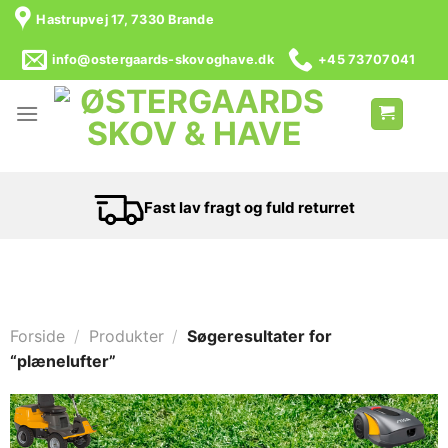
Hastrupvej 17, 7330 Brande
info@ostergaards-skovoghave.dk
+45 73707041
Fast lav fragt og fuld returret
Forside
/
Produkter
/
Søgeresultater for
“plænelufter”