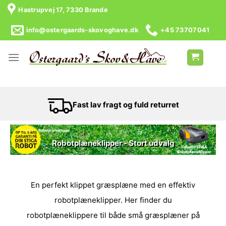
Hastrupvej 17, 7330 Brande
info@ostergaards-skovoghave.dk
+45 73707041
Fast lav fragt og fuld returret
Forside
/
Robotplæneklipper
Robotplæneklipper - Stort udvalg
En perfekt klippet græsplæne med en effektiv
robotplæneklipper. Her finder du
robotplæneklippere til både små græsplæner på