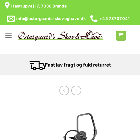
Skip
Hastrupvej 17, 7330 Brande
to
content
info@ostergaards-skovoghave.dk
+45 73707041
Fast lav fragt og fuld returret