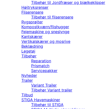
Tilbehør til Jordfræser og bjælkeklipper
Højtryksrenser
Fliserensere
Tilbehør til fliserensere
Rygsprøjter
Kompostkværn/flishugger
Fejemaskine og sneslynge
Kantskærer
Vertikalskærer og mosrive
Beklædning
Legetøj
Tilbehør
Reparation
Prismatch
Servicepakker
Nyheder
Trailer
Variant Trailer
Tilbehør Variant trailer
Tilbud
STIGA Havemaskiner
Tilbehør til STIGA