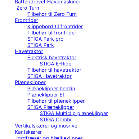
Batteridrevet Havemaskiner
Zero Turn
Tilbehør til Zero Turn
Frontrider
Klippebord til frontrider
Tilbehør til frontrider
STIGA Park pro
STIGA Park
Havetraktor
Elektrisk havetraktor
STIGA E-Ride
Tilbehør til havetraktor
STIGA Havetraktor
Plæneklipper
Plæneklipper benzin
Plæneklipper El
Tilbehør til plæneklipper
STIGA Plæneklipper
STIGA Multiclip plæneklipper
STIGA Combi
Vertikalskærer og mosrive
Kantskærer
Jordfræser og bjælkeklipper