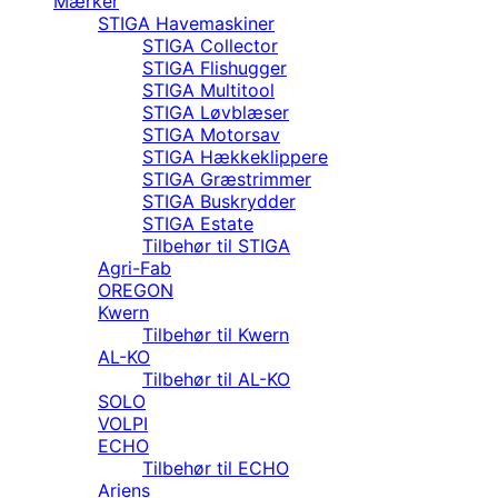
Mærker
STIGA Havemaskiner
STIGA Collector
STIGA Flishugger
STIGA Multitool
STIGA Løvblæser
STIGA Motorsav
STIGA Hækkeklippere
STIGA Græstrimmer
STIGA Buskrydder
STIGA Estate
Tilbehør til STIGA
Agri-Fab
OREGON
Kwern
Tilbehør til Kwern
AL-KO
Tilbehør til AL-KO
SOLO
VOLPI
ECHO
Tilbehør til ECHO
Ariens