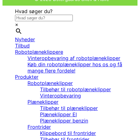
Hvad søger du?
×
Nyheder
Tilbud
Robotplæneklippere
Vinteropbevaring af robotplæneklipper
Køb din robotplæneklipper hos os og få
mange flere fordele!
Produkter
Robotplæneklipper
Tilbehør til robotplæneklipper
Vinteropbevaring
Plæneklipper
Tilbehør til plæneklipper
Plæneklipper El
Plæneklipper benzin
Frontrider
Klippebord til frontrider
Tilbehør til frontrider