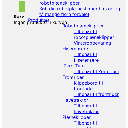
robotplæneklipper
Køb din robotplæneklipper hos os og
få mange flere fordele!
Kurv
Produkter
Ingen produkter i kurven
Robotplæneklipper
Tilbehør til
robotplæneklipper
Vinteropbevaring
Fliserensere
Tilbehør til
fliserensere
Zero Turn
Tilbehør til Zero Turn
Frontrider
Klippebord til
frontrider
Tilbehør til frontrider
Havetraktor
Tilbehør til
havetraktor
Plæneklipper
Tilbehør til