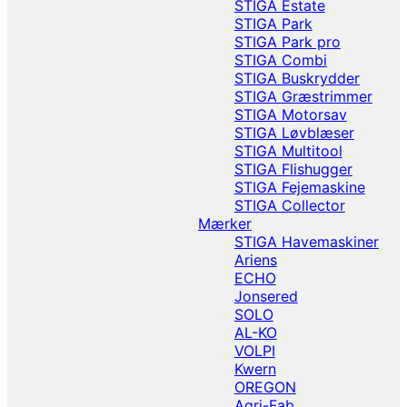
STIGA Estate
STIGA Park
STIGA Park pro
STIGA Combi
STIGA Buskrydder
STIGA Græstrimmer
STIGA Motorsav
STIGA Løvblæser
STIGA Multitool
STIGA Flishugger
STIGA Fejemaskine
STIGA Collector
Mærker
STIGA Havemaskiner
Ariens
ECHO
Jonsered
SOLO
AL-KO
VOLPI
Kwern
OREGON
Agri-Fab