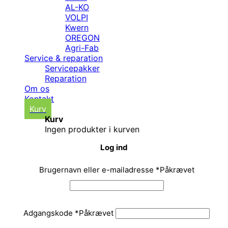
AL-KO
VOLPI
Kwern
OREGON
Agri-Fab
Service & reparation
Servicepakker
Reparation
Om os
Kontakt
Kurv
Kurv
Ingen produkter i kurven
Log ind
Brugernavn eller e-mailadresse
*
Påkrævet
Adgangskode
*
Påkrævet