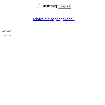
Husk mig
Log ind
Mistet din adgangskode?