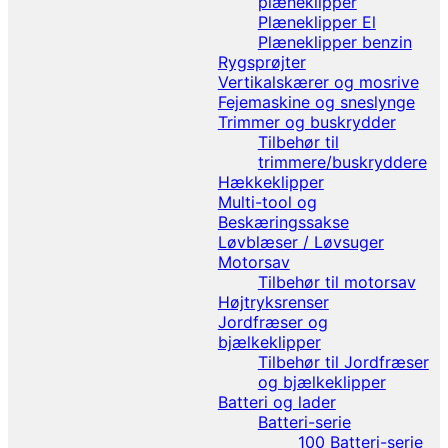
plæneklipper
Plæneklipper El
Plæneklipper benzin
Rygsprøjter
Vertikalskærer og mosrive
Fejemaskine og sneslynge
Trimmer og buskrydder
Tilbehør til
trimmere/buskryddere
Hækkeklipper
Multi-tool og
Beskæringssakse
Løvblæser / Løvsuger
Motorsav
Tilbehør til motorsav
Højtryksrenser
Jordfræser og
bjælkeklipper
Tilbehør til Jordfræser
og bjælkeklipper
Batteri og lader
Batteri-serie
100 Batteri-serie