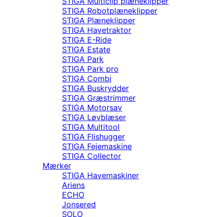
STIGA Multiclip plæneklipper
STIGA Robotplæneklipper
STIGA Plæneklipper
STIGA Havetraktor
STIGA E-Ride
STIGA Estate
STIGA Park
STIGA Park pro
STIGA Combi
STIGA Buskrydder
STIGA Græstrimmer
STIGA Motorsav
STIGA Løvblæser
STIGA Multitool
STIGA Flishugger
STIGA Fejemaskine
STIGA Collector
Mærker
STIGA Havemaskiner
Ariens
ECHO
Jonsered
SOLO