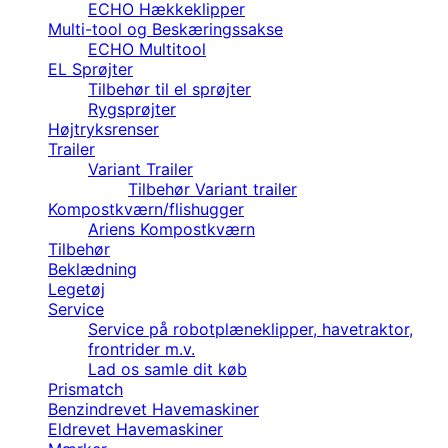
ECHO Hækkeklipper
Multi-tool og Beskæringssakse
ECHO Multitool
EL Sprøjter
Tilbehør til el sprøjter
Rygsprøjter
Højtryksrenser
Trailer
Variant Trailer
Tilbehør Variant trailer
Kompostkværn/flishugger
Ariens Kompostkværn
Tilbehør
Beklædning
Legetøj
Service
Service på robotplæneklipper, havetraktor,
frontrider m.v.
Lad os samle dit køb
Prismatch
Benzindrevet Havemaskiner
Eldrevet Havemaskiner