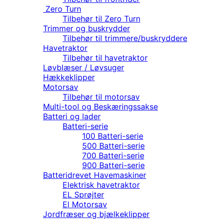
Zero Turn
Tilbehør til Zero Turn
Trimmer og buskrydder
Tilbehør til trimmere/buskryddere
Havetraktor
Tilbehør til havetraktor
Løvblæser / Løvsuger
Hækkeklipper
Motorsav
Tilbehør til motorsav
Multi-tool og Beskæringssakse
Batteri og lader
Batteri-serie
100 Batteri-serie
500 Batteri-serie
700 Batteri-serie
900 Batteri-serie
Batteridrevet Havemaskiner
Elektrisk havetraktor
EL Sprøjter
El Motorsav
Jordfræser og bjælkeklipper