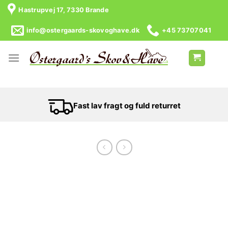
Skip
Hastrupvej 17, 7330 Brande
to
content
info@ostergaards-skovoghave.dk
+45 73707041
Fast lav fragt og fuld returret