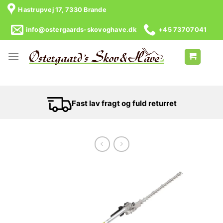
Skip
Hastrupvej 17, 7330 Brande
to
content
info@ostergaards-skovoghave.dk
+45 73707041
Fast lav fragt og fuld returret