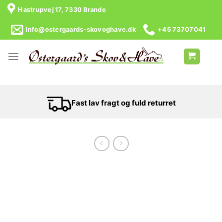
Skip
Hastrupvej 17, 7330 Brande
to
content
info@ostergaards-skovoghave.dk
+45 73707041
Fast lav fragt og fuld returret