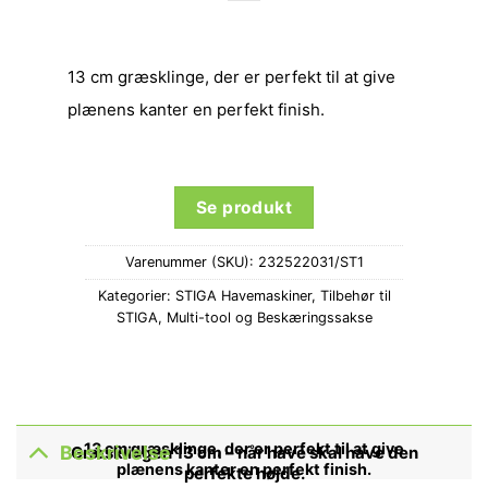
13 cm græsklinge, der er perfekt til at give
plænens kanter en perfekt finish.
Se produkt
Varenummer (SKU):
232522031/ST1
Kategorier:
STIGA Havemaskiner
,
Tilbehør til
STIGA
,
Multi-tool og Beskæringssakse
13 cm græsklinge, der er perfekt til at give
Beskrivelse
Græsklingen 13 cm – når have skal have den
plænens kanter en perfekt finish.
perfekte højde.