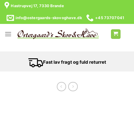
Skip
Hastrupvej 17, 7330 Brande
to
content
info@ostergaards-skovoghave.dk
+45 73707041
Fast lav fragt og fuld returret