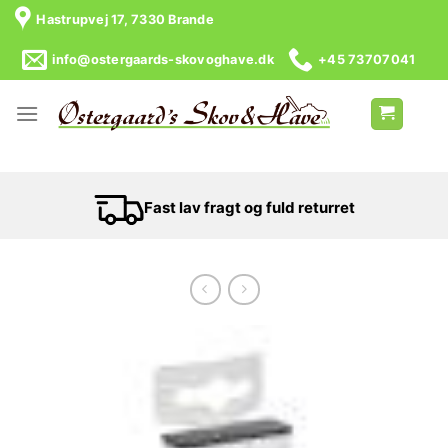
Skip
Hastrupvej 17, 7330 Brande
to
content
info@ostergaards-skovoghave.dk
+45 73707041
Fast lav fragt og fuld returret