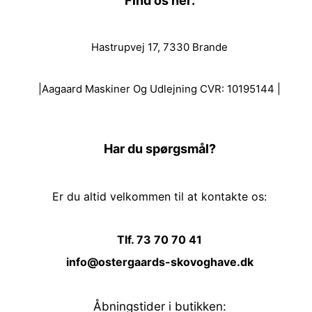
Find os her:
Hastrupvej 17, 7330 Brande
|Aagaard Maskiner Og Udlejning CVR: 10195144 |
Har du spørgsmål?
Er du altid velkommen til at kontakte os:
Tlf. 73 70 70 41
info@ostergaards-skovoghave.dk
Åbningstider i butikken: