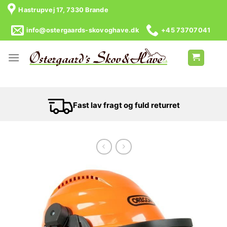
Skip
Hastrupvej 17, 7330 Brande
to
content
info@ostergaards-skovoghave.dk
+45 73707041
Fast lav fragt og fuld returret