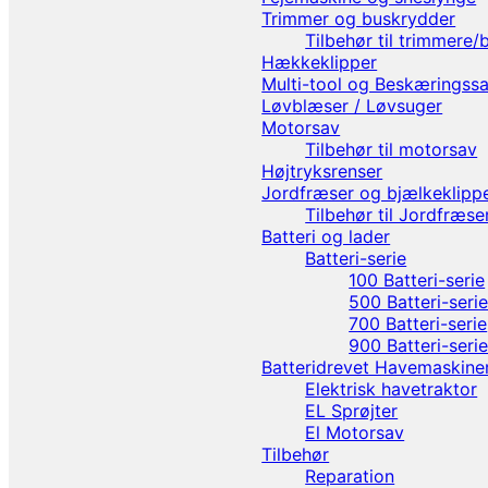
Trimmer og buskrydder
Tilbehør til trimmere
Hækkeklipper
Multi-tool og Beskæringss
Løvblæser / Løvsuger
Motorsav
Tilbehør til motorsav
Højtryksrenser
Jordfræser og bjælkeklipp
Tilbehør til Jordfræse
Batteri og lader
Batteri-serie
100 Batteri-serie
500 Batteri-seri
700 Batteri-serie
900 Batteri-seri
Batteridrevet Havemaskine
Elektrisk havetraktor
EL Sprøjter
El Motorsav
Tilbehør
Reparation