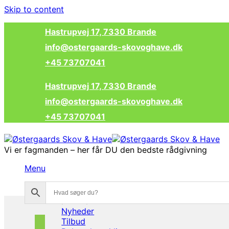
Skip to content
Hastrupvej 17, 7330 Brande
info@ostergaards-skovoghave.dk
+45 73707041
Hastrupvej 17, 7330 Brande
info@ostergaards-skovoghave.dk
+45 73707041
Vi er fagmanden – her får DU den bedste rådgivning
Menu
MENU
MENU
Nyheder
Tilbud