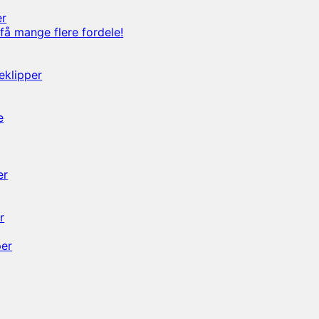
er
få mange flere fordele!
eklipper
e
er
r
per