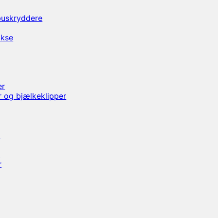
/buskryddere
akse
er
r og bjælkeklipper
e
e
r