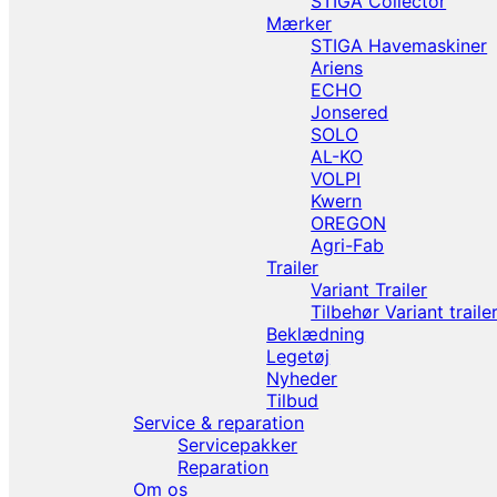
STIGA Collector
Mærker
STIGA Havemaskiner
Ariens
ECHO
Jonsered
SOLO
AL-KO
VOLPI
Kwern
OREGON
Agri-Fab
Trailer
Variant Trailer
Tilbehør Variant traile
Beklædning
Legetøj
Nyheder
Tilbud
Service & reparation
Servicepakker
Reparation
Om os