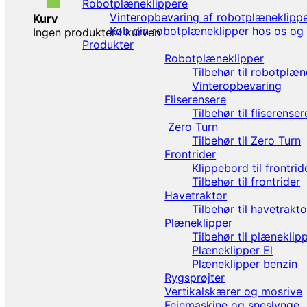
Robotplæneklippere
Vinteropbevaring af robotplæneklipp
Kurv
Køb din robotplæneklipper hos os og 
Ingen produkter i kurven
Produkter
Robotplæneklipper
Tilbehør til robotplæn
Vinteropbevaring
Fliserensere
Tilbehør til fliserenser
Zero Turn
Tilbehør til Zero Turn
Frontrider
Klippebord til frontrid
Tilbehør til frontrider
Havetraktor
Tilbehør til havetrakto
Plæneklipper
Tilbehør til plæneklip
Plæneklipper El
Plæneklipper benzin
Rygsprøjter
Vertikalskærer og mosrive
Fejemaskine og sneslynge