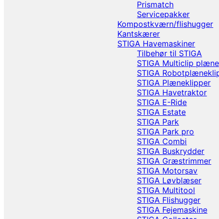
Prismatch
Servicepakker
Kompostkværn/flishugger
Kantskærer
STIGA Havemaskiner
Tilbehør til STIGA
STIGA Multiclip plæne
STIGA Robotplænekli
STIGA Plæneklipper
STIGA Havetraktor
STIGA E-Ride
STIGA Estate
STIGA Park
STIGA Park pro
STIGA Combi
STIGA Buskrydder
STIGA Græstrimmer
STIGA Motorsav
STIGA Løvblæser
STIGA Multitool
STIGA Flishugger
STIGA Fejemaskine