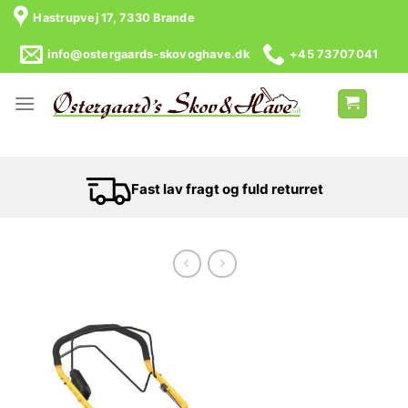
Skip
Hastrupvej 17, 7330 Brande
to
content
info@ostergaards-skovoghave.dk
+45 73707041
Fast lav fragt og fuld returret