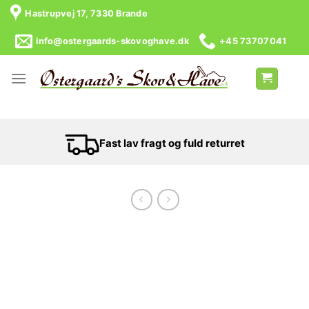
Skip
Hastrupvej 17, 7330 Brande
to
content
info@ostergaards-skovoghave.dk
+45 73707041
Fast lav fragt og fuld returret