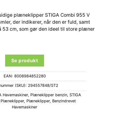
lsidige plæneklipper STIGA Combi 955 V
mler, der indikerer, når den er fuld, samt
 53 cm, som gør den ideel til store plæner
Se produkt
EAN:
8008984852280
nummer (SKU):
294557848/ST2
A Havemaskiner
,
Plæneklipper benzin
,
STIGA
Plæneklipper
,
Plæneklipper
,
Benzindrevet
Havemaskiner