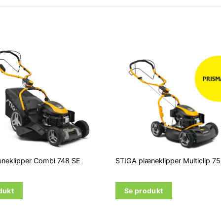
neklipper Combi 748 SE
STIGA plæneklipper Multiclip 7
dukt
Se produkt