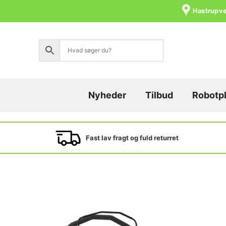
Skip
Hastrupve
to
content
Nyheder
Tilbud
Robotp
Fast lav fragt og fuld returret