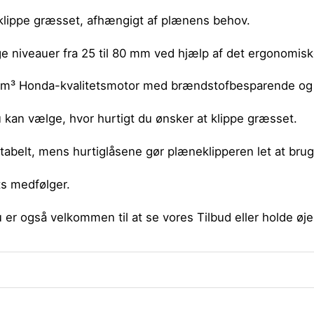
 klippe græsset, afhængigt af plænens behov.
ige niveauer fra 25 til 80 mm ved hjælp af det ergonomis
1 cm³ Honda-kvalitetsmotor med brændstofbesparende o
u kan vælge, hvor hurtigt du ønsker at klippe græsset.
tabelt, mens hurtiglåsene gør plæneklipperen let at bru
ts medfølger.
u er også velkommen til at se vores
Tilbud
eller holde øj