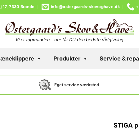
j 17, 7330 Brande
info@ostergaards-skovoghave.dk
+
Vi er fagmanden – her får DU den bedste rådgivning
læneklippere
Produkter
Service & repa
Eget service værksted
STIGA p