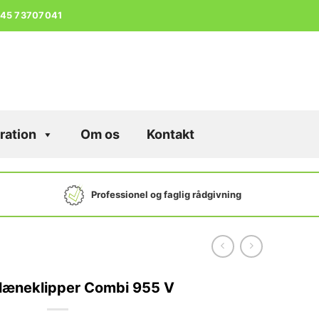
45 73707041
ration
Om os
Kontakt
Professionel og faglig rådgivning
læneklipper Combi 955 V