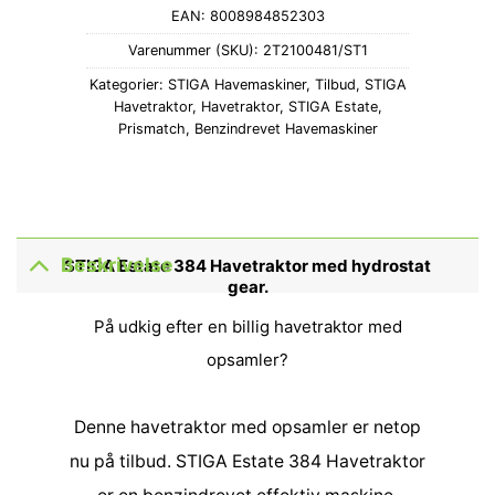
EAN:
8008984852303
Varenummer (SKU):
2T2100481/ST1
Kategorier:
STIGA Havemaskiner
,
Tilbud
,
STIGA
Havetraktor
,
Havetraktor
,
STIGA Estate
,
Prismatch
,
Benzindrevet Havemaskiner
Beskrivelse
STIGA Estate 384 Havetraktor med hydrostat
gear.
På udkig efter en billig havetraktor med
opsamler?
Denne havetraktor med opsamler er netop
nu på tilbud. STIGA Estate 384 Havetraktor