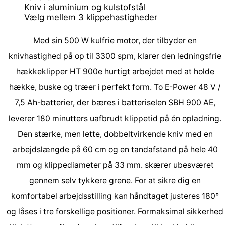
Kniv i aluminium og kulstofstål
Vælg mellem 3 klippehastigheder
Med sin 500 W kulfrie motor, der tilbyder en
knivhastighed på op til 3300 spm, klarer den ledningsfrie
hækkeklipper HT 900e hurtigt arbejdet med at holde
hække, buske og træer i perfekt form. To E-Power 48 V /
7,5 Ah-batterier, der bæres i batteriselen SBH 900 AE,
leverer 180 minutters uafbrudt klippetid på én opladning.
Den stærke, men lette, dobbeltvirkende kniv med en
arbejdslængde på 60 cm og en tandafstand på hele 40
mm og klippediameter på 33 mm. skærer ubesværet
gennem selv tykkere grene. For at sikre dig en
komfortabel arbejdsstilling kan håndtaget justeres 180°
og låses i tre forskellige positioner. For
maksimal sikkerhed