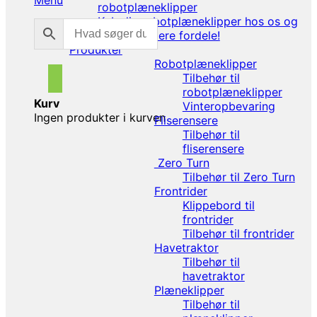
Menu
robotplæneklipper
Køb din robotplæneklipper hos os og
få mange flere fordele!
Produkter
Robotplæneklipper
Tilbehør til
robotplæneklipper
Kurv
Vinteropbevaring
Ingen produkter i kurven
Fliserensere
Tilbehør til
fliserensere
Zero Turn
Tilbehør til Zero Turn
Frontrider
Klippebord til
frontrider
Tilbehør til frontrider
Havetraktor
Tilbehør til
havetraktor
Plæneklipper
Tilbehør til