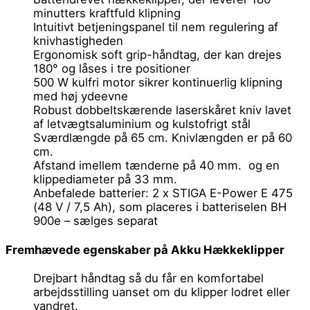
minutters kraftfuld klipning
Intuitivt betjeningspanel til nem regulering af
knivhastigheden
Ergonomisk soft grip-håndtag, der kan drejes
180° og låses i tre positioner
500 W kulfri motor sikrer kontinuerlig klipning
med høj ydeevne
Robust dobbeltskærende laserskåret kniv lavet
af letvægtsaluminium og kulstofrigt stål
Sværdlængde på 65 cm. Knivlængden er på 60
cm.
Afstand imellem tænderne på 40 mm. og en
klippediameter på 33 mm.
Anbefalede batterier: 2 x STIGA E-Power E 475
(48 V / 7,5 Ah), som placeres i batteriselen BH
900e – sælges separat
Fremhævede egenskaber på Akku Hækkeklipper
Drejbart håndtag så du får en komfortabel
arbejdsstilling uanset om du klipper lodret eller
vandret.