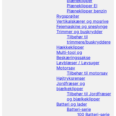
plæneklipper
Plæneklipper El
Plæneklipper benzin
Rygsprøjter
Vertikalskærer og mosrive
Fejemaskine og sneslynge
Trimmer og buskrydder
Tilbehør til
trimmere/buskryddere
Hækkeklipper
Multi-tool og
Beskæringssakse
Løvblæser / Løvsuger
Motorsav
Tilbehør til motorsav
Højtryksrenser
Jordfræser og
bjælkeklipper
Tilbehør til Jordfræser
og bjælkeklipper
Batteri og lader
Batteri-serie
100 Batteri-serie