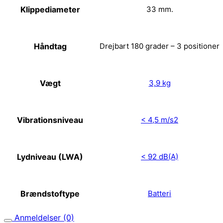
Klippediameter
33 mm.
Håndtag
Drejbart 180 grader – 3 positioner
Vægt
3,9 kg
Vibrationsniveau
< 4,5 m/s2
Lydniveau (LWA)
< 92 dB(A)
Brændstoftype
Batteri
Anmeldelser (0)