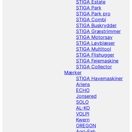
STIGA Estate
STIGA Park
STIGA Park pro
STIGA Combi
STIGA Buskrydder
STIGA Græstrimmer
STIGA Motorsav
STIGA Løvblæser
STIGA Multitool
STIGA Flishugger
STIGA Fejemaskine
STIGA Collector
Mærker
STIGA Havemaskiner
Ariens
ECHO
Jonsered
SOLO
AL-KO
VOLPI
Kwern
OREGON
Agri-Fab