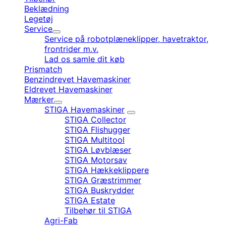
Beklædning
Legetøj
Service
Service på robotplæneklipper, havetraktor,
frontrider m.v.
Lad os samle dit køb
Prismatch
Benzindrevet Havemaskiner
Eldrevet Havemaskiner
Mærker
STIGA Havemaskiner
STIGA Collector
STIGA Flishugger
STIGA Multitool
STIGA Løvblæser
STIGA Motorsav
STIGA Hækkeklippere
STIGA Græstrimmer
STIGA Buskrydder
STIGA Estate
Tilbehør til STIGA
Agri-Fab