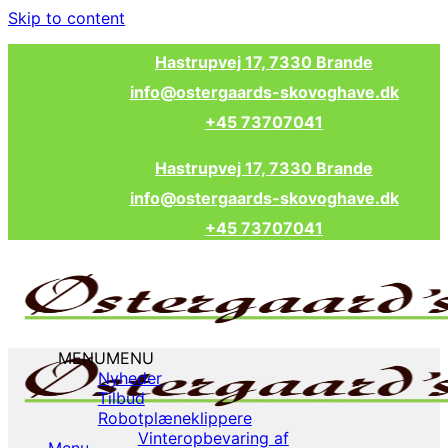
Skip to content
Hastrupvej 17, 7330 Brande
info@ostergaards-skovoghave.dk
+45 73707041
Hastrupvej 17, 7330 Brande
info@ostergaards-skovoghave.dk
+45 73707041
MENU
MENU
Nyheder
Tilbud
Robotplæneklippere
Vinteropbevaring af