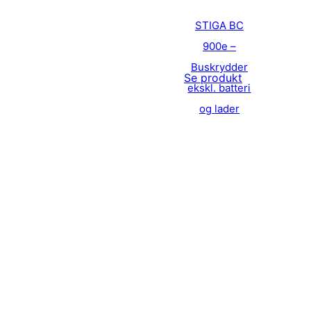
STIGA BC
900e –
Buskrydder
Se produkt
ekskl. batteri
og lader