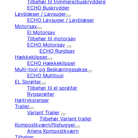
Tilbehør til trimmere/buskryddere
ECHO Buskrydder
Løvblæser / Løvsuger
ECHO Løvsuger / Løvblæser
Motorsav
El Motorsav
Tilbehør til motorsav
ECHO Motorsav
ECHO Rundsav
Hækkeklipper
ECHO Hækkeklipper
Multi-tool og Beskæringssakse
ECHO Multitool
EL Sprøjter
Tilbehør til el sprøjter
Rygsprøjter
Højtryksrenser
Trailer
Variant Trailer
Tilbehør Variant trailer
Kompostkværn/flishugger
Ariens Kompostkværn
Tilbehør