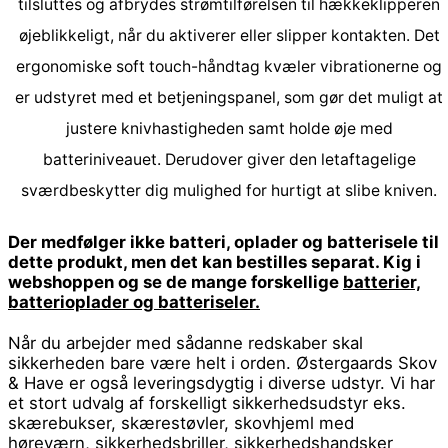
tilsluttes og afbrydes strømtilførelsen til hækkeklipperen
øjeblikkeligt, når du aktiverer eller slipper kontakten. Det
ergonomiske soft touch-håndtag kvæler vibrationerne og
er udstyret med et betjeningspanel, som gør det muligt at
justere knivhastigheden samt holde øje med
batteriniveauet. Derudover giver den letaftagelige
sværdbeskytter dig mulighed for hurtigt at slibe kniven.
Der medfølger ikke batteri, oplader og batterisele til
dette produkt, men det kan bestilles separat. Kig i
webshoppen og se de mange forskellige
batterier,
batterioplader og batteriseler.
Når du arbejder med sådanne redskaber skal
sikkerheden bare være helt i orden. Østergaards Skov
& Have er også leveringsdygtig i diverse udstyr. Vi har
et stort udvalg af forskelligt sikkerhedsudstyr eks.
skærebukser, skærestøvler, skovhjeml med
høreværn, sikkerhedsbriller, sikkerhedshandsker