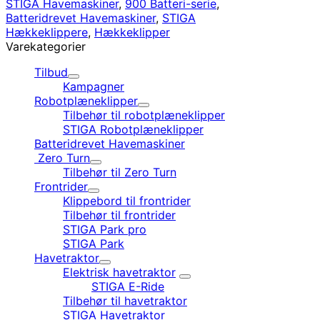
STIGA Havemaskiner
,
900 Batteri-serie
,
Batteridrevet Havemaskiner
,
STIGA
Hækkeklippere
,
Hækkeklipper
Varekategorier
Tilbud
Kampagner
Robotplæneklipper
Tilbehør til robotplæneklipper
STIGA Robotplæneklipper
Batteridrevet Havemaskiner
Zero Turn
Tilbehør til Zero Turn
Frontrider
Klippebord til frontrider
Tilbehør til frontrider
STIGA Park pro
STIGA Park
Havetraktor
Elektrisk havetraktor
STIGA E-Ride
Tilbehør til havetraktor
STIGA Havetraktor